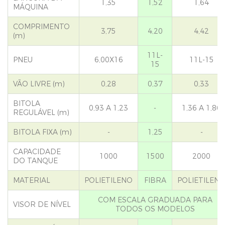
1,35
1,52
1,64
MÁQUINA
COMPRIMENTO
3,75
4,20
4,42
(m)
11L-
PNEU
6,00X16
11L-15
15
VÃO LIVRE (m)
0,28
0,37
0,33
BITOLA
0,93 A 1,23
-
1,36 A 1,86
REGULÁVEL (m)
BITOLA FIXA (m)
-
1,25
-
CAPACIDADE
1000
1500
2000
DO TANQUE
MATERIAL
POLIETILENO
FIBRA
POLIETILEN
COM ESCALA GRADUADA PARA
VISOR DE NÍVEL
TODOS OS MODELOS