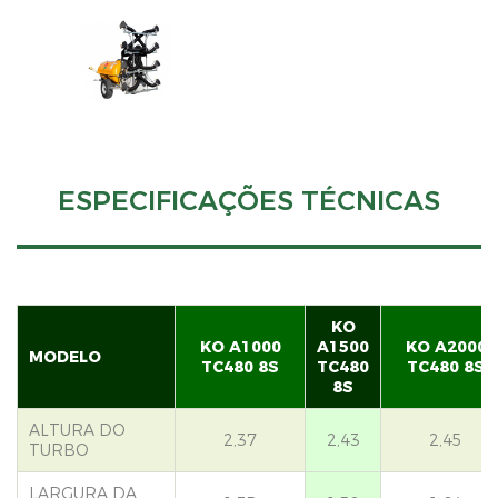
ESPECIFICAÇÕES TÉCNICAS
KO
KO A1000
A1500
KO A2000
MODELO
TC480 8S
TC480
TC480 8S
8S
ALTURA DO
2,37
2,43
2,45
TURBO
LARGURA DA